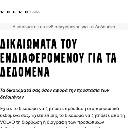
Trucks
Δικαιώματα του ενδιαφερόμενου για τα Δεδομένα
+302103483300
Merchandise Shop Volvo Trucks
Greece
ΔΙΚΑΙΩΜΑΤΑ ΤΟΥ
Μεταφορικές λύσεις
ΕΝΔΙΑΦΕΡΟΜΕΝΟΥ ΓΙΑ ΤΑ
Φορτηγά
Υπηρεσίες
ΔΕΔΟΜΕΝΑ
Εντοπισμός συνεργάτη
ΤΕΛΕΥΤΑΙΑ ΝΕΑ
Σχετικά με εμάς
Τα δικαιώματά σας όσον αφορά την προστασία των
Οι πελάτες μας
δεδομένων
Επικοινωνήστε μαζί μας
Έχετε το δικαίωμα να ζητήσετε πρόσβαση στα προσωπικά
δεδομένα σας. Έχετε επίσης το δικαίωμα να ζητήσετε από τη
VOLVO τη διόρθωση ή διαγραφή των προσωπικών