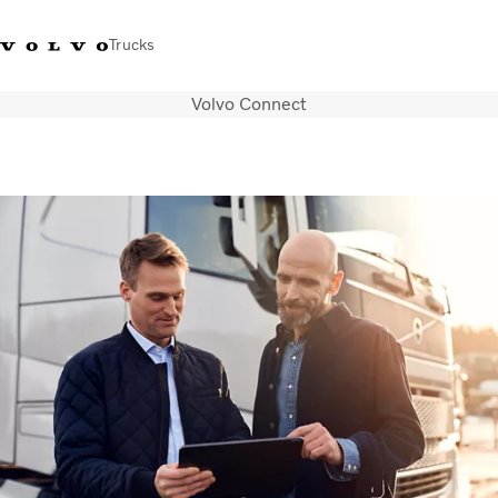
Trucks
Volvo Connect
+302103483300
Merchandise Shop Volvo Trucks
Greece
Μεταφορικές λύσεις
Φορτηγά
Υπηρεσίες
Εντοπισμός συνεργάτη
ΤΕΛΕΥΤΑΙΑ ΝΕΑ
Σχετικά με εμάς
Οι πελάτες μας
Επικοινωνήστε μαζί μας