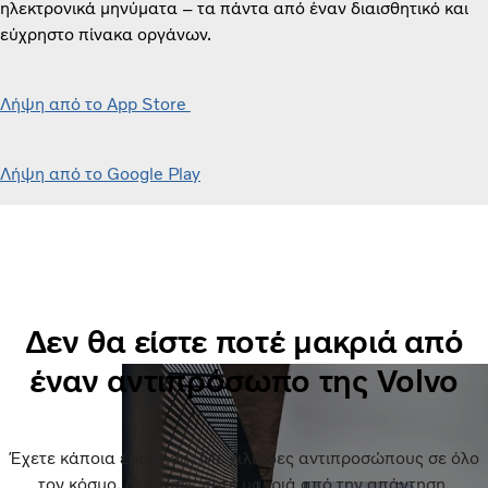
ηλεκτρονικά μηνύματα – τα πάντα από έναν διαισθητικό και
εύχρηστο πίνακα οργάνων.
Λήψη από το App Store
Λήψη από το Google Play
Δεν θα είστε ποτέ μακριά από
έναν αντιπρόσωπο της Volvo
Έχετε κάποια ερώτηση; Με χιλιάδες αντιπροσώπους σε όλο
τον κόσμο, δεν είστε ποτέ μακριά από την απάντηση.