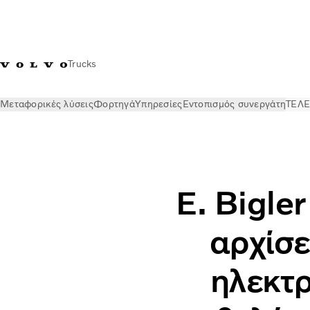
Trucks
Μεταφορικές λύσεις
Φορτηγά
Υπηρεσίες
Εντοπισμός συνεργάτη
ΤΕΛΕ
ΤΕΛΕΥΤΑΙΑ ΝΕΑ
Stories
E. Bigler Transporte AG -«Όταν αρ
E. Bigle
αρχίσε
ηλεκτρ