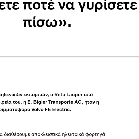
ετε ποτέ να γυρίσετε
πίσω».
μηδενικών εκπομπών, ο Reto Lauper από
εία του, η E. Bigler Transporte AG, ήταν η
ιμματοφόρο Volvo FE Electric.
α διαθέσουμε αποκλειστικά ηλεκτρικά φορτηγά