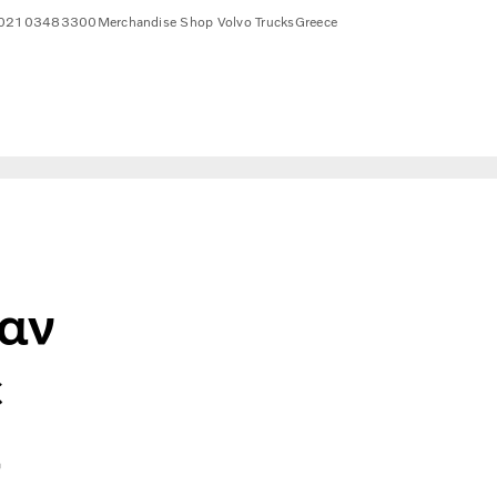
02103483300
Merchandise Shop Volvo Trucks
Greece
ε ποτέ να τα αλλάξετε».
ταν
ε
α