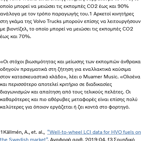
οποίο μπορεί να μειώσει τις εκπομπές CO2 έως και 90%
ανάλογα με τον τρόπο παραγωγής του.1 Αρκετοί κινητήρες
στη γκάμα της Volvo Trucks μπορούν επίσης να λειτουργήσουν
με βιοντίζελ, το οποίο μπορεί να μειώσει τις εκπομπές CO2
έως και 70%.
«Οι στόχοι βιωσιμότητας και μείωσης των εκπομπών άνθρακα
οδηγούν πραγματικά στη ζήτηση για εναλλακτικά καύσιμα
στον κατασκευαστικό κλάδο», λέει ο Muamer Music. «Ολοένα
και περισσότερο αποτελεί κριτήριο σε διαδικασίες
διαγωνισμών και απαίτηση από τους τελικούς πελάτες. Οι
καθαρότερες και πιο αθόρυβες μεταφορές είναι επίσης πολύ
καλύτερες για όποιον εργάζεται ή ζει κοντά στο φορτηγό.
1Källmén, A., et. al.,
“Well-to-wheel LCI data for HVO fuels on
the Swedish market”
.
Αναφορά αριθ. 2019:04, f3 Σουηδικό