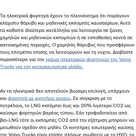
Τα ηλεκτρικά φορτηγά έχουν το πλεονέκτημα ότι παράγουν
ελάχιστο θόρυβο και μηδενικές εκπομπές καυσαερίων. Αυτό
τα καθιστά ιδιαίτερα κατάλληλα για λειτουργία σε ζώνες
χαμηλών και μηδενικών εκπομπών ή σε τοποθεσίες κοντά σε
κατοικημένες περιοχές. Ο χαμηλός θόρυβος που προσφέρουν
τους επιτρέπει επίσης να λειτουργούν και τη νύχτα. Διαβάστε
περισσότερα για την
γκάμα ηλεκτρικών φορτηγών της Volvo
Trucks για τον κατασκευαστικό κλάδο.
Αν τα ηλεκτρικά δεν αποτελούν βιώσιμη επιλογή, υπάρχουν
και
φορτηγά με κινητήρα αερίου
. Σε σύγκριση με το
πετρέλαιο, το LNG εκπέμπει έως και 20% λιγότερο CO2 ως
καύσιμο φορτηγών βαρέος τύπου. Εάν τροφοδοτείται από
βιο-LNG τότε οι εκπομπές CO2 από την εξάτμιση μπορούν να
μειωθούν σχεδόν στο μηδέν. Οι κινητήρες εσωτερικής καύσης
της Volvo Trucks είναι επίσης πλήρως συμβατοί με το HVO, το