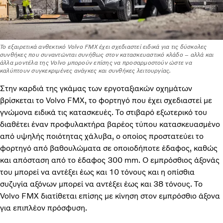
Το εξαιρετικά ανθεκτικό Volvo FMX έχει σχεδιαστεί ειδικά για τις δύσκολες
συνθήκες που συναντώνται συνήθως στον κατασκευαστικό κλάδο – αλλά και
άλλα μοντέλα της Volvo μπορούν επίσης να προσαρμοστούν ώστε να
καλύπτουν συγκεκριμένες ανάγκες και συνθήκες λειτουργίας.
Στην καρδιά της γκάμας των εργοταξιακών οχημάτων
βρίσκεται το Volvo FMX, το φορτηγό που έχει σχεδιαστεί με
γνώμονα ειδικά τις κατασκευές. Το στιβαρό εξωτερικό του
διαθέτει έναν προφυλακτήρα βαρέος τύπου κατασκευασμένο
από υψηλής ποιότητας χάλυβα, ο οποίος προστατεύει το
φορτηγό από βαθουλώματα σε οποιοδήποτε έδαφος, καθώς
και απόσταση από το έδαφος 300 mm. Ο εμπρόσθιος άξονάς
του μπορεί να αντέξει έως και 10 τόνους και η οπίσθια
συζυγία αξόνων μπορεί να αντέξει έως και 38 τόνους. Το
Volvo FMX διατίθεται επίσης με κίνηση στον εμπρόσθιο άξονα
για επιπλέον πρόσφυση.