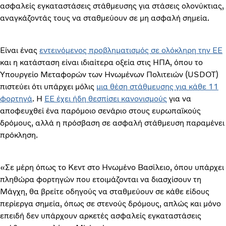
ασφαλείς εγκαταστάσεις στάθμευσης για στάσεις ολονύκτιας,
αναγκάζοντάς τους να σταθμεύουν σε μη ασφαλή σημεία.
Είναι ένας
εντεινόμενος προβληματισμός σε ολόκληρη την ΕΕ
και η κατάσταση είναι ιδιαίτερα οξεία στις ΗΠΑ, όπου το
Υπουργείο Μεταφορών των Ηνωμένων Πολιτειών (USDOT)
πιστεύει ότι υπάρχει μόλις
μια θέση στάθμευσης για κάθε 11
φορτηγά
. Η
ΕΕ έχει ήδη θεσπίσει κανονισμούς
για να
αποφευχθεί ένα παρόμοιο σενάριο στους ευρωπαϊκούς
δρόμους, αλλά η πρόσβαση σε ασφαλή στάθμευση παραμένει
πρόκληση.
«Σε μέρη όπως το Κεντ στο Ηνωμένο Βασίλειο, όπου υπάρχει
πληθώρα φορτηγών που ετοιμάζονται να διασχίσουν τη
Μάγχη, θα βρείτε οδηγούς να σταθμεύουν σε κάθε είδους
περίεργα σημεία, όπως σε στενούς δρόμους, απλώς και μόνο
επειδή δεν υπάρχουν αρκετές ασφαλείς εγκαταστάσεις