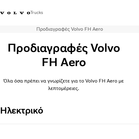
Trucks
Προδιαγραφές Volvo FΗ Aero
+302103483300
Merchandise Shop Volvo Trucks
Greece
Προδιαγραφές Volvo
Μεταφορικές λύσεις
FΗ Aero
Φορτηγά
Υπηρεσίες
Εντοπισμός συνεργάτη
Όλα όσα πρέπει να γνωρίζετε για το Volvo FΗ Aero με
ΤΕΛΕΥΤΑΙΑ ΝΕΑ
λεπτομέρειες.
Σχετικά με εμάς
Οι πελάτες μας
Επικοινωνήστε μαζί μας
Ηλεκτρικό