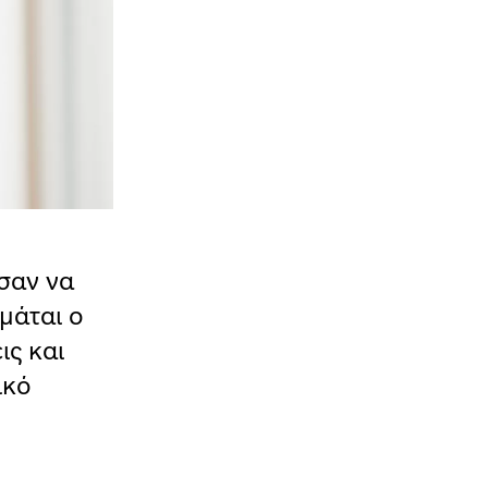
σαν να
μάται ο
ις και
ικό