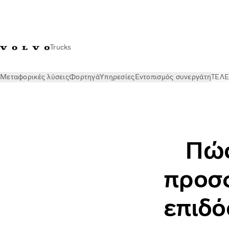
Trucks
Μεταφορικές λύσεις
Φορτηγά
Υπηρεσίες
Εντοπισμός συνεργάτη
ΤΕΛΕ
ΤΕΛΕΥΤΑΙΑ ΝΕΑ
Stories
Πώς οι νέοι κινητήρες αυξάνουν τ
Πώς
προσ
επιδό