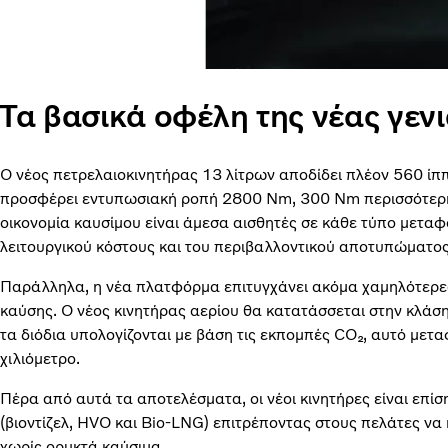
Τα βασικά οφέλη της νέας γεν
Ο νέος πετρελαιοκινητήρας 13 λίτρων αποδίδει πλέον 560 ίππ
προσφέρει εντυπωσιακή ροπή 2800 Nm, 300 Nm περισσότερη 
οικονομία καυσίμου είναι άμεσα αισθητές σε κάθε τύπο μετα
λειτουργικού κόστους και του περιβαλλοντικού αποτυπώματος
Παράλληλα, η νέα πλατφόρμα επιτυγχάνει ακόμα χαμηλότερες
καύσης. Ο νέος κινητήρας αερίου θα κατατάσσεται στην κλάσ
τα διόδια υπολογίζονται με βάση τις εκπομπές CO₂, αυτό με
χιλιόμετρο.
Πέρα από αυτά τα αποτελέσματα, οι νέοι κινητήρες είναι επί
(βιοντίζελ, HVO και Bio-LNG) επιτρέποντας στους πελάτες ν
χωρίς ορυκτά καύσιμα.