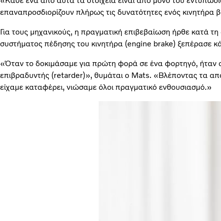
«Κάθε ένα από αυτά τα στοιχεία είναι από μόνο του εντυπωσι
επαναπροσδιορίζουν πλήρως τις δυνατότητες ενός κινητήρα
Για τους μηχανικούς, η πραγματική επιβεβαίωση ήρθε κατά τη
συστήματος πέδησης του κινητήρα (engine brake) ξεπέρασε κ
«Όταν το δοκιμάσαμε για πρώτη φορά σε ένα φορτηγό, ήταν σ
επιβραδυντής (retarder)», θυμάται ο Mats. «Βλέποντας τα απο
είχαμε καταφέρει, νιώσαμε όλοι πραγματικό ενθουσιασμό.»