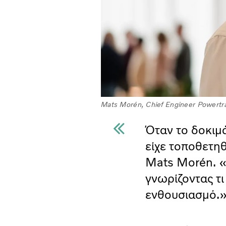
Mats Morén, Chief Engineer Powertra
Όταν το δοκιμ
είχε τοποθετηθ
Mats Morén. «
γνωρίζοντας τι
ενθουσιασμό.