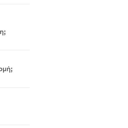
η;
ομή;