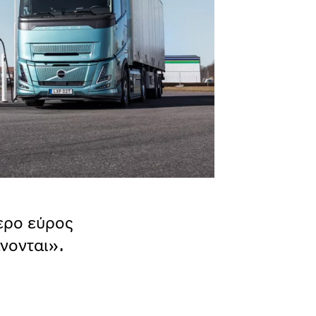
ερο εύρος
νονται».