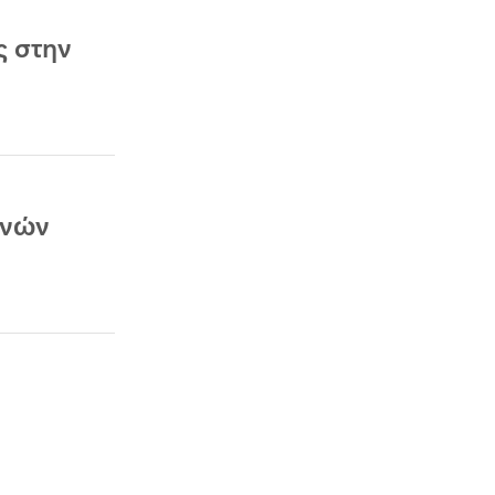
ς στην
ινών