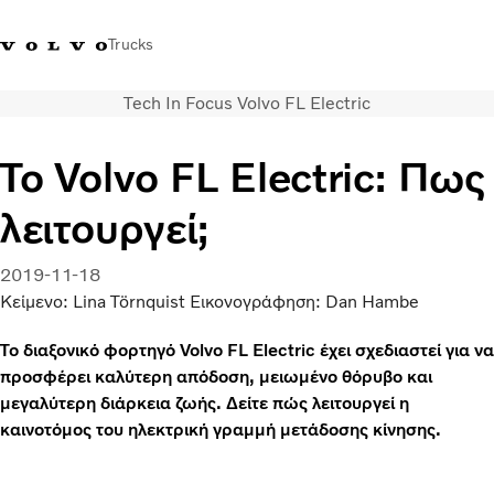
Trucks
Tech In Focus Volvo FL Electric
+302103483300
Merchandise Shop Volvo Trucks
Greece
Το Volvo FL Electric: Πως
Μεταφορικές λύσεις
λειτουργεί;
Φορτηγά
Υπηρεσίες
Εντοπισμός συνεργάτη
2019-11-18
ΤΕΛΕΥΤΑΙΑ ΝΕΑ
Κείμενο: Lina Törnquist Εικονογράφηση: Dan Hambe
Σχετικά με εμάς
Το διαξονικό φορτηγό Volvo FL Electric έχει σχεδιαστεί για να
Οι πελάτες μας
προσφέρει καλύτερη απόδοση, μειωμένο θόρυβο και
Επικοινωνήστε μαζί μας
μεγαλύτερη διάρκεια ζωής. Δείτε πώς λειτουργεί η
καινοτόμος του ηλεκτρική γραμμή μετάδοσης κίνησης.