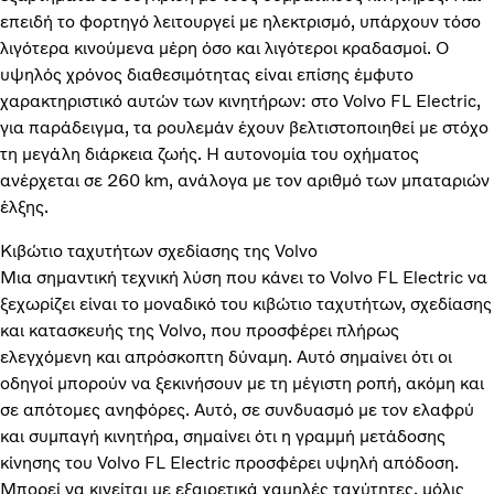
επειδή το φορτηγό λειτουργεί με ηλεκτρισμό, υπάρχουν τόσο
λιγότερα κινούμενα μέρη όσο και λιγότεροι κραδασμοί. Ο
υψηλός χρόνος διαθεσιμότητας είναι επίσης έμφυτο
χαρακτηριστικό αυτών των κινητήρων: στο Volvo FL Electric,
για παράδειγμα, τα ρουλεμάν έχουν βελτιστοποιηθεί με στόχο
τη μεγάλη διάρκεια ζωής. Η αυτονομία του οχήματος
ανέρχεται σε 260 km, ανάλογα με τον αριθμό των μπαταριών
έλξης.
Κιβώτιο ταχυτήτων σχεδίασης της Volvo
Μια σημαντική τεχνική λύση που κάνει το Volvo FL Electric να
ξεχωρίζει είναι το μοναδικό του κιβώτιο ταχυτήτων, σχεδίασης
και κατασκευής της Volvo, που προσφέρει πλήρως
ελεγχόμενη και απρόσκοπτη δύναμη. Αυτό σημαίνει ότι οι
οδηγοί μπορούν να ξεκινήσουν με τη μέγιστη ροπή, ακόμη και
σε απότομες ανηφόρες. Αυτό, σε συνδυασμό με τον ελαφρύ
και συμπαγή κινητήρα, σημαίνει ότι η γραμμή μετάδοσης
κίνησης του Volvo FL Electric προσφέρει υψηλή απόδοση.
Μπορεί να κινείται με εξαιρετικά χαμηλές ταχύτητες, μόλις