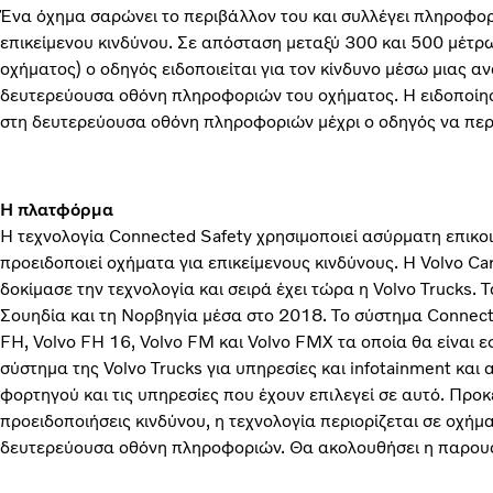
Ένα όχημα σαρώνει το περιβάλλον του και συλλέγει πληροφορί
επικείμενου κινδύνου. Σε απόσταση μεταξύ 300 και 500 μέτρ
οχήματος) ο οδηγός ειδοποιείται για τον κίνδυνο μέσω μιας 
δευτερεύουσα οθόνη πληροφοριών του οχήματος. Η ειδοποίηση
στη δευτερεύουσα οθόνη πληροφοριών μέχρι ο οδηγός να περ
Η πλατφόρμα
Η τεχνολογία Connected Safety χρησιμοποιεί ασύρματη επικοιν
προειδοποιεί οχήματα για επικείμενους κινδύνους. Η Volvo Ca
δοκίμασε την τεχνολογία και σειρά έχει τώρα η Volvo Trucks. 
Σουηδία και τη Νορβηγία μέσα στο 2018. Το σύστημα Connecte
FH, Volvo FH 16, Volvo FM και Volvo FMX τα οποία θα είναι
σύστημα της Volvo Trucks για υπηρεσίες και infotainment και
φορτηγού και τις υπηρεσίες που έχουν επιλεγεί σε αυτό. Προκ
προειδοποιήσεις κινδύνου, η τεχνολογία περιορίζεται σε οχή
δευτερεύουσα οθόνη πληροφοριών. Θα ακολουθήσει η παρουσί