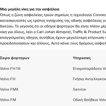
Μια μεγάλη νίκη για την ασφάλεια
Όπως η ζώνη ασφαλείας τριών σημείων, η τεχνολογία Connect
κατασκευαστές ως τρόπος ενίσχυσης της οδικής ασφάλειας γι
δικτύου. Το γεγονός ότι οι οδηγοί φορτηγών θα είναι πλέον μ
νίκη για όλους, λέει ο Carl Johan Almqvist, Traffic & Product S
επαγγελματίες οδηγοί, συνήθως έχουν μεγαλύτερη επίγνωση 
προειδοποιήσουν και άλλους. Αυτό κάνει τους δρόμους ασφαλ
Σειρα φορτηγων
Υπηρεσιες
Volvo FH16
Ετοιμοπαράδοτα V
Volvo FH
Γνήσια Ανταλλακτικ
Volvo FMX
Service
Volvo FM
Οδική Βοήθεια Volv