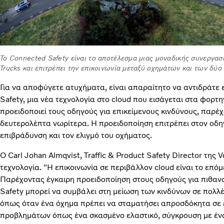
Το Connected Safety είναι το αποτέλεσμα μιας μοναδικής συνεργασί
Trucks και επιτρέπει την επικοινωνία μεταξύ οχημάτων και των δύ
Για να αποφύγετε ατυχήματα, είναι απαραίτητο να αντιδράτε 
Safety, μια νέα τεχνολογία στο cloud που εισάγεται στα φορτηγ
προειδοποιεί τους οδηγούς για επικείμενους κινδύνους, παρέ
δευτερολέπτα νωρίτερα. Η προειδοποίηση επιτρέπει στον οδηγ
επιβράδυνση και τον ελιγμό του οχήματος.
Ο Carl Johan Almqvist, Traffic & Product Safety Director της 
τεχνολογία. "Η επικοινωνία σε περιβάλλον cloud είναι το επ
Παρέχοντας έγκαιρη προειδοποίηση στους οδηγούς για πιθαν
Safety μπορεί να συμβάλει στη μείωση των κινδύνων σε πολλέ
όπως όταν ένα όχημα πρέπει να σταματήσει απροσδόκητα σε 
προβλημάτων όπως ένα σκασμένο ελαστικό, σύγκρουση με έν