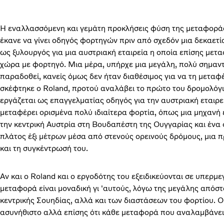
Η εναλλασσόμενη και γεμάτη προκλήσεις φύση της μεταφοράς 
έκανε να γίνει οδηγός φορτηγών πριν από σχεδόν μια δεκαετί
ως ξυλουργός για μια αυστριακή εταιρεία η οποία επίσης μετα
χώρα με φορτηγό. Μια μέρα, υπήρχε μια μεγάλη, πολύ σημαν
παραδοθεί, κανείς όμως δεν ήταν διαθέσιμος για να τη μεταφέρ
σκέφτηκε ο Roland, προτού αναλάβει το πρώτο του δρομολόγι
εργάζεται ως επαγγελματίας οδηγός για την αυστριακή εταιρεί
μεταφέρει ορισμένα πολύ ιδιαίτερα φορτία, όπως μια μηχανή
την κεντρική Αυστρία στη Βουδαπέστη της Ουγγαρίας και έν
πλάτος έξι μέτρων μέσα από στενούς ορεινούς δρόμους, μια π
και τη συγκέντρωσή του.
Αν και ο Roland και ο εργοδότης του εξειδικεύονται σε υπερμ
μεταφορά είναι μοναδική γι 'αυτούς, λόγω της μεγάλης απόστ
κεντρικής Σουηδίας, αλλά και των διαστάσεων του φορτίου. Ο R
ασυνήθιστο αλλά επίσης ότι κάθε μεταφορά που αναλαμβάνει ε