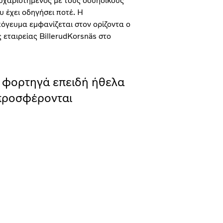
ευχαριστημένος με τους σουηδικούς
 έχει οδηγήσει ποτέ. Η
πόγευμα εμφανίζεται στον ορίζοντα ο
 εταιρείας BillerudKorsnäs στο
 φορτηγά επειδή ήθελα
 προσφέρονται