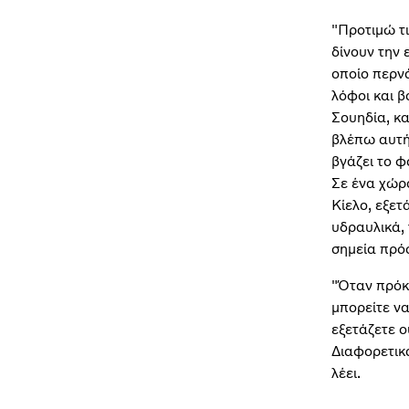
"Προτιμώ τ
δίνουν την 
οποίο περν
λόφοι και β
Σουηδία, κα
βλέπω αυτή
βγάζει το φ
Σε ένα χώρ
Κίελο, εξετ
υδραυλικά, 
σημεία πρόσ
"Όταν πρόκ
μπορείτε να
εξετάζετε ο
Διαφορετικά
λέει.