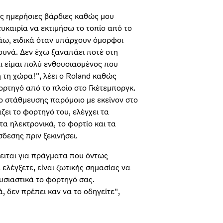
ις ημερήσιες βάρδιες καθώς μου
ευκαιρία να εκτιμήσω το τοπίο από το
άω, ειδικά όταν υπάρχουν όμορφοι
ουνά. Δεν έχω ξαναπάει ποτέ στη
ι είμαι πολύ ενθουσιασμένος που
 τη χώρα!", λέει ο Roland καθώς
ορτηγό από το πλοίο στο Γκέτεμποργκ.
ο στάθμευσης παρόμοιο με εκείνον στο
άζει το φορτηγό του, ελέγχει τα
τα ηλεκτρονικά, το φορτίο και τα
δεσης πριν ξεκινήσει.
ειται για πράγματα που όντως
 ελέγξετε, είναι ζωτικής σημασίας να
υσιαστικά το φορτηγό σας.
, δεν πρέπει καν να το οδηγείτε",