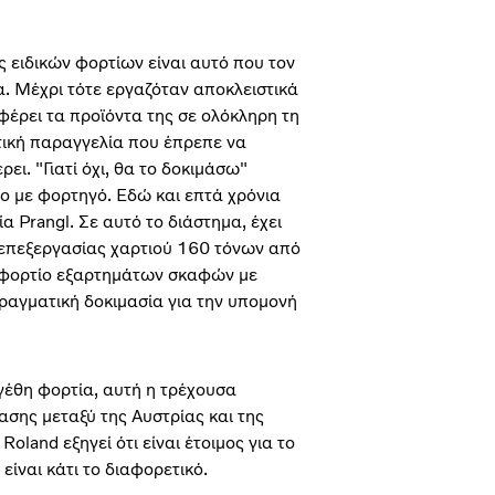
ειδικών φορτίων είναι αυτό που τον
α. Μέχρι τότε εργαζόταν αποκλειστικά
φέρει τα προϊόντα της σε ολόκληρη τη
τική παραγγελία που έπρεπε να
ει. "Γιατί όχι, θα το δοκιμάσω"
ο με φορτηγό. Εδώ και επτά χρόνια
α Prangl. Σε αυτό το διάστημα, έχει
 επεξεργασίας χαρτιού 160 τόνων από
α φορτίο εξαρτημάτων σκαφών με
ραγματική δοκιμασία για την υπομονή
εγέθη φορτία, αυτή η τρέχουσα
ασης μεταξύ της Αυστρίας και της
oland εξηγεί ότι είναι έτοιμος για το
ίναι κάτι το διαφορετικό.