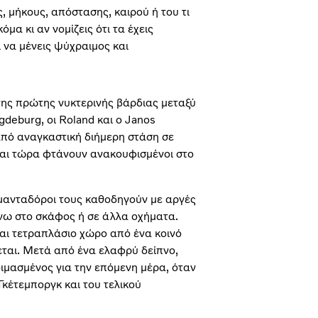
 μήκους, απόστασης, καιρού ή του τι
μα κι αν νομίζεις ότι τα έχεις
 να μένεις ψύχραιμος και
της πρώτης νυκτερινής βάρδιας μεταξύ
gdeburg, οι Roland και ο Janos
πό αναγκαστική διήμερη στάση σε
και τώρα φτάνουν ανακουφισμένοι στο
μανταδόροι τους καθοδηγούν με αργές
νω στο σκάφος ή σε άλλα οχήματα.
αι τετραπλάσιο χώρο από ένα κοινό
εται. Μετά από ένα ελαφρύ δείπνο,
οιμασμένος για την επόμενη μέρα, όταν
Γκέτεμποργκ και του τελικού