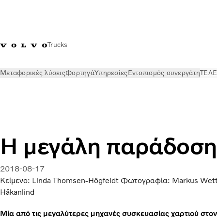
Trucks
Μεταφορικές λύσεις
Φορτηγά
Υπηρεσίες
Εντοπισμός συνεργάτη
ΤΕΛΕ
ΤΕΛΕΥΤΑΙΑ ΝΕΑ
Stories
Η μεγάλη παράδοση
Η μεγάλη παράδοση
2018-08-17
Κείμενο: Linda Thomsen-Högfeldt Φωτογραφία: Markus Wette
Håkanlind
Μία από τις μεγαλύτερες μηχανές συσκευασίας χαρτιού στον