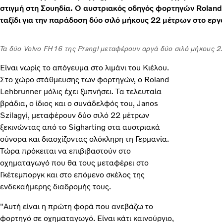
στιγμή στη Σουηδία. Ο αυστριακός οδηγός φορτηγών Roland
ταξίδι για την παράδοση δύο σιλό μήκους 22 μέτρων στο ερ
Τα δύο Volvo FH16 της Prangl μεταφέρουν αργά δύο σιλό μήκους 2
Είναι νωρίς το απόγευμα στο λιμάνι του Κιέλου.
Στο χώρο στάθμευσης των φορτηγών, ο Roland
Lehbrunner μόλις έχει ξυπνήσει. Τα τελευταία
βράδια, ο ίδιος και ο συνάδελφός του, Janos
Szilagyi, μεταφέρουν δύο σιλό 22 μέτρων
ξεκινώντας από το Sigharting στα αυστριακά
σύνορα και διασχίζοντας ολόκληρη τη Γερμανία.
Τώρα πρόκειται να επιβιβαστούν στο
οχηματαγωγό που θα τους μεταφέρει στο
Γκέτεμποργκ και στο επόμενο σκέλος της
ενδεκαήμερης διαδρομής τους.
"Αυτή είναι η πρώτη φορά που ανεβάζω το
φορτηγό σε οχηματαγωγό. Είναι κάτι καινούργιο,