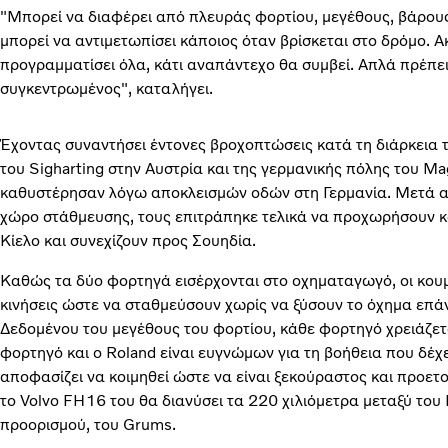
"Μπορεί να διαφέρει από πλευράς φορτίου, μεγέθους, βάρους,
μπορεί να αντιμετωπίσει κάποιος όταν βρίσκεται στο δρόμο. Ακό
προγραμματίσει όλα, κάτι αναπάντεχο θα συμβεί. Απλά πρέπει
συγκεντρωμένος", καταλήγει.
Έχοντας συναντήσει έντονες βροχοπτώσεις κατά τη διάρκεια 
του Sigharting στην Αυστρία και της γερμανικής πόλης του Ma
καθυστέρησαν λόγω αποκλεισμών οδών στη Γερμανία. Μετά α
χώρο στάθμευσης, τους επιτράπηκε τελικά να προχωρήσουν 
Κίελο και συνεχίζουν προς Σουηδία.
Καθώς τα δύο φορτηγά εισέρχονται στο οχηματαγωγό, οι κου
κινήσεις ώστε να σταθμεύσουν χωρίς να ξύσουν το όχημα επά
Δεδομένου του μεγέθους του φορτίου, κάθε φορτηγό χρειάζετ
φορτηγό και ο Roland είναι ευγνώμων για τη βοήθεια που δέχ
αποφασίζει να κοιμηθεί ώστε να είναι ξεκούραστος και προετ
το Volvo FH16 του θα διανύσει τα 220 χιλιόμετρα μεταξύ του 
προορισμού, του Grums.