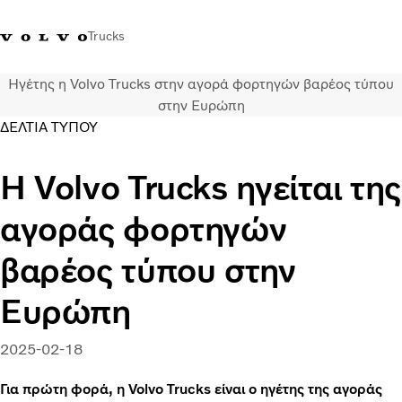
Trucks
Ηγέτης η Volvo Trucks στην αγορά φορτηγών βαρέος τύπου
+302103483300
Merchandise Shop Volvo Trucks
Greece
στην Ευρώπη
ΔΕΛΤΙΑ ΤΥΠΟΥ
Μεταφορικές λύσεις
Η Volvo Trucks ηγείται της
Φορτηγά
Υπηρεσίες
αγοράς φορτηγών
Εντοπισμός συνεργάτη
ΤΕΛΕΥΤΑΙΑ ΝΕΑ
βαρέος τύπου στην
Σχετικά με εμάς
Οι πελάτες μας
Ευρώπη
Επικοινωνήστε μαζί μας
2025-02-18
Για πρώτη φορά, η Volvo Trucks είναι ο ηγέτης της αγοράς