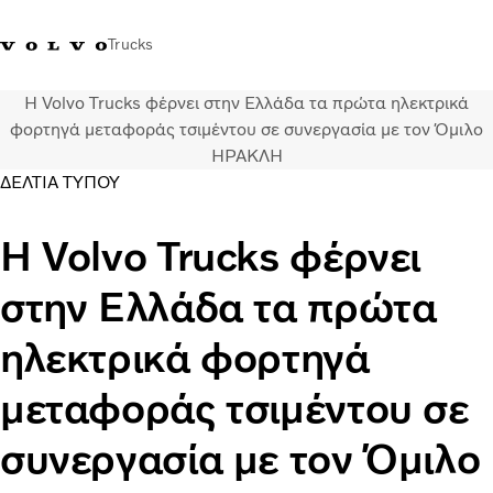
Trucks
Η Volvo Trucks φέρνει στην Ελλάδα τα πρώτα ηλεκτρικά
+302103483300
Merchandise Shop Volvo Trucks
Greece
φορτηγά μεταφοράς τσιμέντου σε συνεργασία με τον Όμιλο
ΗΡΑΚΛΗ
ΔΕΛΤΙΑ ΤΥΠΟΥ
Μεταφορικές λύσεις
Φορτηγά
Η Volvo Trucks φέρνει
Υπηρεσίες
Εντοπισμός συνεργάτη
στην Ελλάδα τα πρώτα
ΤΕΛΕΥΤΑΙΑ ΝΕΑ
Σχετικά με εμάς
ηλεκτρικά φορτηγά
Οι πελάτες μας
Επικοινωνήστε μαζί μας
μεταφοράς τσιμέντου σε
συνεργασία με τον Όμιλο