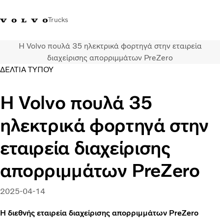
Trucks
Η Volvo πουλά 35 ηλεκτρικά φορτηγά στην εταιρεία
+302103483300
Merchandise Shop Volvo Trucks
Greece
διαχείρισης απορριμμάτων PreZero
ΔΕΛΤΙΑ ΤΥΠΟΥ
Μεταφορικές λύσεις
Η Volvo πουλά 35
Φορτηγά
Υπηρεσίες
ηλεκτρικά φορτηγά στην
Εντοπισμός συνεργάτη
ΤΕΛΕΥΤΑΙΑ ΝΕΑ
εταιρεία διαχείρισης
Σχετικά με εμάς
Οι πελάτες μας
απορριμμάτων PreZero
Επικοινωνήστε μαζί μας
2025-04-14
Η διεθνής εταιρεία διαχείρισης απορριμμάτων PreZero