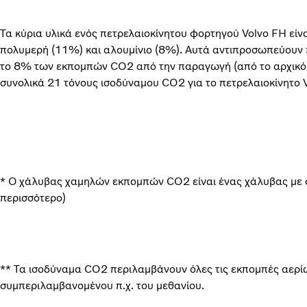
Τα κύρια υλικά ενός πετρελαιοκίνητου φορτηγού Volvo FH είν
πολυμερή (11%) και αλουμίνιο (8%). Αυτά αντιπροσωπεύουν 
το 8% των εκπομπών CO2 από την παραγωγή (από το αρχικό έ
συνολικά 21 τόνους ισοδύναμου CO2 για το πετρελαιοκίνητο 
* Ο χάλυβας χαμηλών εκπομπών CO2 είναι ένας χάλυβας με 
περισσότερο)
** Τα ισοδύναμα CO2 περιλαμβάνουν όλες τις εκπομπές αερί
συμπεριλαμβανομένου π.χ. του μεθανίου.