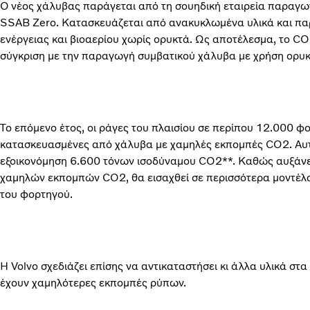
Ο νέος χάλυβας παράγεται από τη σουηδική εταιρεία παραγ
SSAB Zero. Κατασκευάζεται από ανακυκλωμένα υλικά και παρ
ενέργειας και βιοαερίου χωρίς ορυκτά. Ως αποτέλεσμα, το C
σύγκριση με την παραγωγή συμβατικού χάλυβα με χρήση ορυκ
Το επόμενο έτος, οι ράγες του πλαισίου σε περίπου 12.000 φ
κατασκευασμένες από χάλυβα με χαμηλές εκπομπές CO2. Αυτ
εξοικονόμηση 6.600 τόνων ισοδύναμου CO2**. Καθώς αυξάνε
χαμηλών εκπομπών CO2, θα εισαχθεί σε περισσότερα μοντέλ
του φορτηγού.
Η Volvo σχεδιάζει επίσης να αντικαταστήσει κι άλλα υλικά στ
έχουν χαμηλότερες εκπομπές ρύπων.