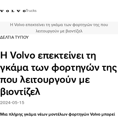
Trucks
Η Volvo επεκτείνει τη γκάμα των φορτηγών της που
+302103483300
Merchandise Shop Volvo Trucks
Greece
λειτουργούν με βιοντίζελ
ΔΕΛΤΙΑ ΤΥΠΟΥ
Μεταφορικές λύσεις
Η Volvo επεκτείνει τη
Φορτηγά
Υπηρεσίες
γκάμα των φορτηγών της
Εντοπισμός συνεργάτη
ΤΕΛΕΥΤΑΙΑ ΝΕΑ
που λειτουργούν με
Σχετικά με εμάς
Οι πελάτες μας
βιοντίζελ
Επικοινωνήστε μαζί μας
2024-05-15
Μια πλήρης γκάμα νέων μοντέλων φορτηγών Volvo μπορεί