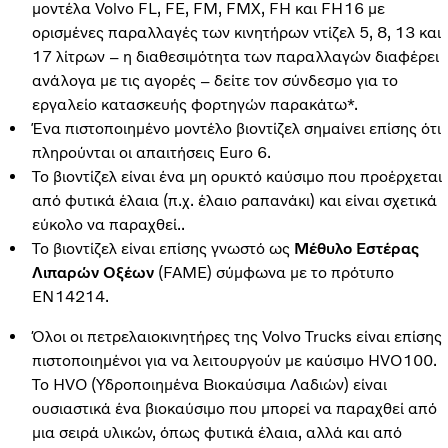
μοντέλα Volvo FL, FE, FM, FMX, FH και FH16 με
ορισμένες παραλλαγές των κινητήρων ντίζελ 5, 8, 13 και
17 λίτρων – η διαθεσιμότητα των παραλλαγών διαφέρει
ανάλογα με τις αγορές – δείτε τον σύνδεσμο για το
εργαλείο κατασκευής φορτηγών παρακάτω*.
Ένα πιστοποιημένο μοντέλο βιοντίζελ σημαίνει επίσης ότι
πληρούνται οι απαιτήσεις Euro 6.
Το βιοντίζελ είναι ένα μη ορυκτό καύσιμο που προέρχεται
από φυτικά έλαια (π.χ. έλαιο ραπανάκι) και είναι σχετικά
εύκολο να παραχθεί..
Το βιοντίζελ είναι επίσης γνωστό ως
Μέθυλο Εστέρας
Λιπαρών Οξέων
(FAME) σύμφωνα με το πρότυπο
EN14214.
Όλοι οι πετρελαιοκινητήρες της Volvo Trucks είναι επίσης
πιστοποιημένοι για να λειτουργούν με καύσιμο HVO100.
Το HVO (Υδροποιημένα Βιοκαύσιμα Λαδιών) είναι
ουσιαστικά ένα βιοκαύσιμο που μπορεί να παραχθεί από
μια σειρά υλικών, όπως φυτικά έλαια, αλλά και από