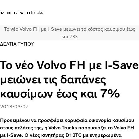
Trucks
Το νέο Volvo FH με I-Save μειώνει το κόστος καυσίμου έως
+302103483300
Merchandise Shop Volvo Trucks
Greece
και 7%
ΔΕΛΤΙΑ ΤΥΠΟΥ
Μεταφορικές λύσεις
Το νέο Volvo FH με I-Save
Φορτηγά
Υπηρεσίες
μειώνει τις δαπάνες
Εντοπισμός συνεργάτη
ΤΕΛΕΥΤΑΙΑ ΝΕΑ
καυσίμων έως και 7%
Σχετικά με εμάς
Οι πελάτες μας
2019-03-07
Επικοινωνήστε μαζί μας
Προκειμένου να προσφέρει κορυφαία οικονομία καυσίμου
στους πελάτες της, η Volvo Trucks παρουσιάζει το Volvo FH
με I-Save. Ο νέος κινητήρας D13TC με ενημερωμένα