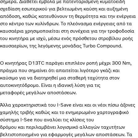
σήμερα. Διαθέτει έμβολα με πατενταρισμένη κυματοειδή
σχεδίαση εσωτερικού για βελτιωμένη καύση και αυξημένη
απόδοση, καθώς κατευθύνουν τη θερμότητα και την ενέργεια
στο κέντρο των κυλίνδρων. Το πλεόνασμα ενέργειας από τα
καυσαέρια χρησιμοποιείται στη συνέχεια για την τροφοδοσία
του κινητήρα με ισχύ, μέσω ενός πρόσθετου στροβίλου ροής
καυσαερίων, της λεγόμενης μονάδας Turbo Compound.
Ο κινητήρας D13TC παράγει επιπλέον ροπή μέχρι 300 Nm,
πράγμα που σημαίνει ότι απαιτείται λιγότερο γκάζι και
καύσιμο για να διατηρηθεί μια σταθερή ταχύτητα στον
αυτοκινητόδρομο. Είναι η ιδανική λύση για τις
μεταφορές μεγάλων αποστάσεων.
Άλλα χαρακτηριστικά του I-Save είναι και οι νέοι πίσω άξονες
χαμηλής τριβής καθώς και το ενημερωμένο χαρτογραφικό
σύστημα I-See που αναλύει τις κλίσεις του
δρόμου και περιλαμβάνει λογισμικό αλλαγών ταχυτήτων
βελτιστοποιημένο για εφαρμογές μεγάλων αποστάσεων. Τα