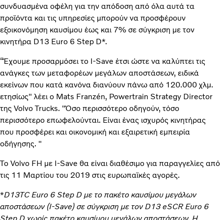
συνδυασμένα οφέλη για την απόδοση από όλα αυτά τα
προϊόντα και τις υπηρεσίες μπορούν να προσφέρουν
εξοικονόμηση καυσίμου έως και 7% σε σύγκριση με τον
κινητήρα D13 Euro 6 Step D*.
“Έχουμε προσαρμόσει το I-Save έτσι ώστε να καλύπτει τις
ανάγκες των μεταφορέων μεγάλων αποστάσεων, ειδικά
εκείνων που κατά κανόνα διανύουν πάνω από 120.000 χλμ.
ετησίως" λέει ο Mats Franzén, Powertrain Strategy Director
της Volvo Trucks. "Όσο περισσότερο οδηγούν, τόσο
περισσότερο επωφελούνται. Είναι ένας ισχυρός κινητήρας
που προσφέρει και οικονομική και εξαιρετική εμπειρία
οδήγησης. "
Το Volvo FH με I-Save θα είναι διαθέσιμο για παραγγελίες από
τις 11 Μαρτίου του 2019 στις ευρωπαϊκές αγορές.
*
D13TC Euro 6 Step D με το πακέτο καυσίμου μεγάλων
αποστάσεων (I-Save) σε σύγκριση με τον D13 eSCR Euro 6
Step D χωρίς πακέτο καυσίμου μεγάλων αποστάσεων. Η