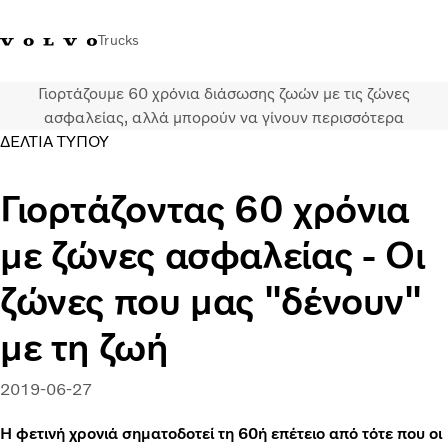
Trucks
Γιορτάζουμε 60 χρόνια διάσωσης ζωών με τις ζώνες
+302103483300
Merchandise Shop Volvo Trucks
Greece
ασφαλείας, αλλά μπορούν να γίνουν περισσότερα
ΔΕΛΤΙΑ ΤΥΠΟΥ
Μεταφορικές λύσεις
Γιορτάζοντας 60 χρόνια
Φορτηγά
Υπηρεσίες
με ζώνες ασφαλείας - Οι
Εντοπισμός συνεργάτη
ΤΕΛΕΥΤΑΙΑ ΝΕΑ
ζώνες που μας "δένουν"
Σχετικά με εμάς
Οι πελάτες μας
με τη ζωή
Επικοινωνήστε μαζί μας
2019-06-27
Η φετινή χρονιά σηματοδοτεί τη 60ή επέτειο από τότε που οι